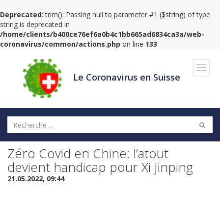
Deprecated
: trim(): Passing null to parameter #1 ($string) of type
string is deprecated in
/home/clients/b400ce76ef6a0b4c1bb665ad6834ca3a/web-
coronavirus/common/actions.php
on line
133
Navig
Le Coronavirus en Suisse
Zéro Covid en Chine: l’atout
devient handicap pour Xi Jinping
21.05.2022, 09:44