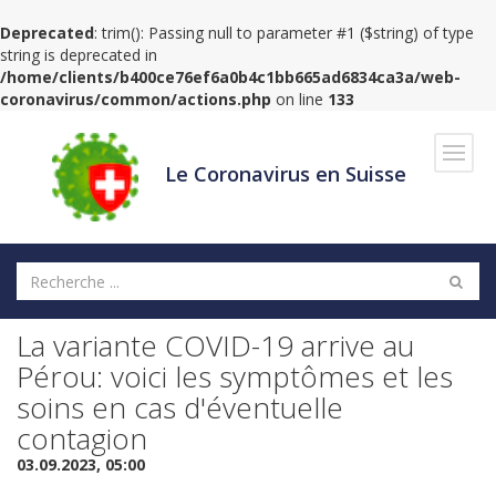
Deprecated
: trim(): Passing null to parameter #1 ($string) of type
string is deprecated in
/home/clients/b400ce76ef6a0b4c1bb665ad6834ca3a/web-
coronavirus/common/actions.php
on line
133
Navig
Le Coronavirus en Suisse
La variante COVID-19 arrive au
Pérou: voici les symptômes et les
soins en cas d'éventuelle
contagion
03.09.2023, 05:00