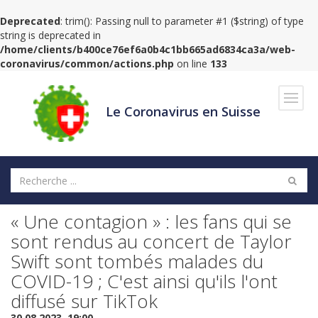
Deprecated
: trim(): Passing null to parameter #1 ($string) of type
string is deprecated in
/home/clients/b400ce76ef6a0b4c1bb665ad6834ca3a/web-
coronavirus/common/actions.php
on line
133
Navig
Le Coronavirus en Suisse
« Une contagion » : les fans qui se
sont rendus au concert de Taylor
Swift sont tombés malades du
COVID-19 ; C'est ainsi qu'ils l'ont
diffusé sur TikTok
30.08.2023, 19:00