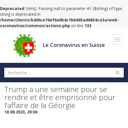
Deprecated
: trim(): Passing null to parameter #1 ($string) of type
string is deprecated in
/home/clients/b400ce76ef6a0b4c1bb665ad6834ca3a/web-
coronavirus/common/actions.php
on line
133
Navig
Le Coronavirus en Suisse
Trump a une semaine pour se
rendre et être emprisonné pour
l'affaire de la Géorgie
18.08.2023, 20:00