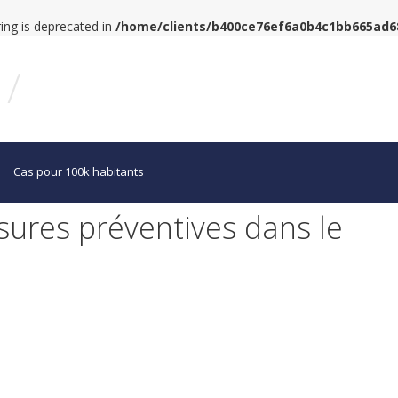
tring is deprecated in
/home/clients/b400ce76ef6a0b4c1bb665ad
/
Cas pour 100k habitants
ures préventives dans le