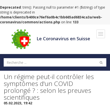
Deprecated
: trim(): Passing null to parameter #1 ($string) of type
string is deprecated in
/home/clients/b400ce76ef6a0b4c1bb665ad6834ca3a/web-
coronavirus/common/actions.php
on line
133
Navig
Le Coronavirus en Suisse
Un régime peut-il contrôler les
symptômes d'un COVID
prolongé ? : selon les preuves
scientifiques
05.02.2023, 19:42