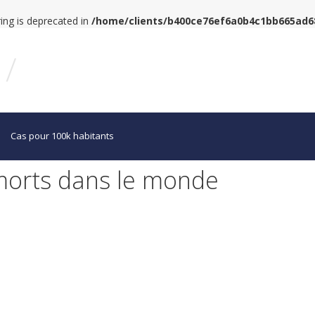
tring is deprecated in
/home/clients/b400ce76ef6a0b4c1bb665ad
/
Cas pour 100k habitants
 morts dans le monde