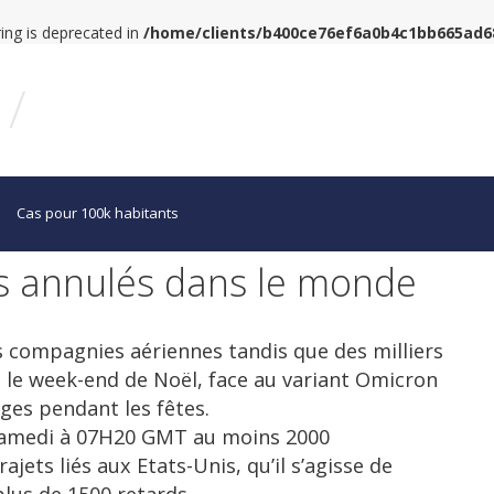
tring is deprecated in
/home/clients/b400ce76ef6a0b4c1bb665ad
/
Cas pour 100k habitants
ls annulés dans le monde
es compagnies aériennes tandis que des milliers
 le week-end de Noël, face au variant Omicron
ges pendant les fêtes.
 samedi à 07H20 GMT au moins 2000
ajets liés aux Etats-Unis, qu’il s’agisse de