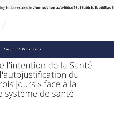
tring is deprecated in
/home/clients/b400ce76ef6a0b4c1bb665ad
/
Cas pour 100k habitants
 l'intention de la Santé
'autojustification du
ois jours » face à la
le système de santé