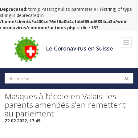
Deprecated
: trim(): Passing null to parameter #1 ($string) of type
string is deprecated in
/home/clients/b400ce76ef6a0b4c1bb665ad6834ca3a/web-
coronavirus/common/actions.php
on line
133
Navig
Le Coronavirus en Suisse
Masques à l’école en Valais: les
parents amendés s’en remettent
au parlement
22.02.2022, 17:49