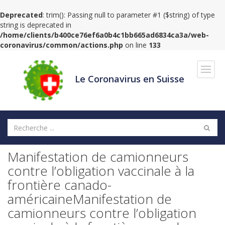
Deprecated
: trim(): Passing null to parameter #1 ($string) of type
string is deprecated in
/home/clients/b400ce76ef6a0b4c1bb665ad6834ca3a/web-
coronavirus/common/actions.php
on line
133
Navig
Le Coronavirus en Suisse
Manifestation de camionneurs
contre l’obligation vaccinale à la
frontière canado-
américaineManifestation de
camionneurs contre l’obligation