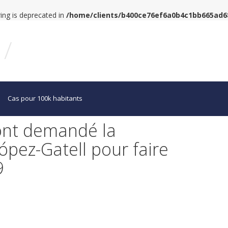
tring is deprecated in
/home/clients/b400ce76ef6a0b4c1bb665ad
/
Cas pour 100k habitants
ont demandé la
pez-Gatell pour faire
9