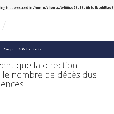
tring is deprecated in
/home/clients/b400ce76ef6a0b4c1bb665ad
/
Cas pour 100k habitants
ent que la direction
er le nombre de décès dus
dences