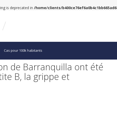
tring is deprecated in
/home/clients/b400ce76ef6a0b4c1bb665ad
/
Cas pour 100k habitants
on de Barranquilla ont été
ite B, la grippe et