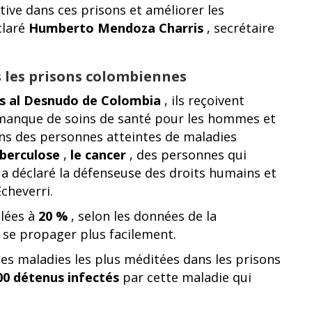
ive dans ces prisons et améliorer les
claré
Humberto Mendoza Charris
, secrétaire
s les prisons colombiennes
s al Desnudo de Colombia
, ils reçoivent
 manque de soins de santé pour les hommes et
ons des personnes atteintes de maladies
uberculose
,
le cancer
, des personnes qui
a déclaré la défenseuse des droits humains et
Echeverri.
lées à
20 %
, selon les données de la
 se propager plus facilement.
des maladies les plus méditées dans les prisons
00 détenus
infectés
par cette maladie qui