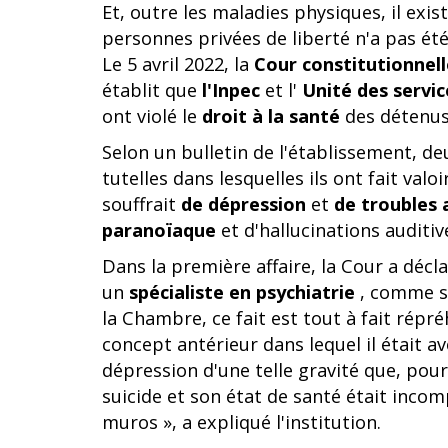
Et, outre les maladies physiques, il exi
personnes privées de liberté n'a pas été 
Le 5 avril 2022, la
Cour constitutionnell
établit que
l'Inpec
et l'
Unité des servic
ont violé le
droit à la santé
des détenus
Selon un bulletin de l'établissement, d
tutelles dans lesquelles ils ont fait valoi
souffrait
de dépression
et
de troubles 
paranoïaque
et d'hallucinations auditiv
Dans la première affaire, la Cour a décl
un
spécialiste en psychiatrie
, comme se
la Chambre, ce fait est tout à fait répré
concept antérieur dans lequel il était av
dépression d'une telle gravité que, pour l
suicide et son état de santé était incom
muros », a expliqué l'institution.