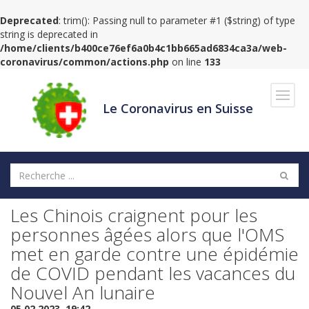
Deprecated
: trim(): Passing null to parameter #1 ($string) of type
string is deprecated in
/home/clients/b400ce76ef6a0b4c1bb665ad6834ca3a/web-
coronavirus/common/actions.php
on line
133
Navig
Le Coronavirus en Suisse
Les Chinois craignent pour les
personnes âgées alors que l'OMS
met en garde contre une épidémie
de COVID pendant les vacances du
Nouvel An lunaire
05.02.2023, 19:42