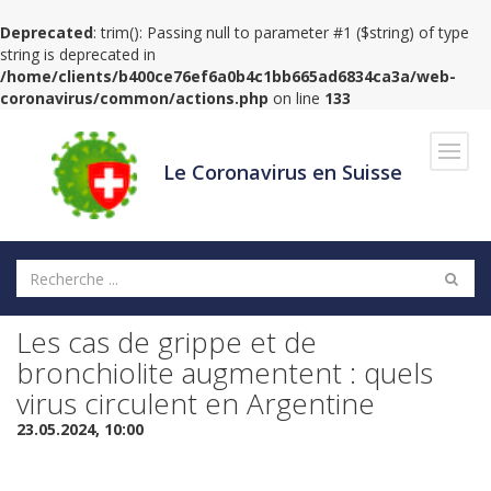
Deprecated
: trim(): Passing null to parameter #1 ($string) of type
string is deprecated in
/home/clients/b400ce76ef6a0b4c1bb665ad6834ca3a/web-
coronavirus/common/actions.php
on line
133
Navig
Le Coronavirus en Suisse
Les cas de grippe et de
bronchiolite augmentent : quels
virus circulent en Argentine
23.05.2024, 10:00