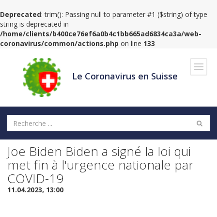
Deprecated
: trim(): Passing null to parameter #1 ($string) of type
string is deprecated in
/home/clients/b400ce76ef6a0b4c1bb665ad6834ca3a/web-
coronavirus/common/actions.php
on line
133
Navig
Le Coronavirus en Suisse
Joe Biden Biden a signé la loi qui
met fin à l'urgence nationale par
COVID-19
11.04.2023, 13:00