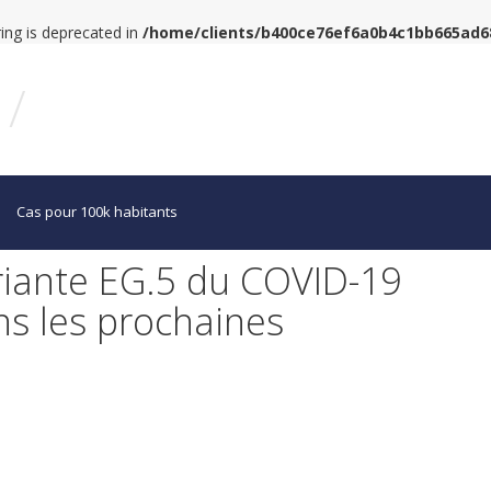
tring is deprecated in
/home/clients/b400ce76ef6a0b4c1bb665ad
/
Cas pour 100k habitants
ariante EG.5 du COVID-19
ns les prochaines