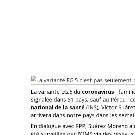
La variante EG.5 du
coronavirus
, famil
signalée dans 51 pays, sauf au Pérou ; c
national de la santé
(INS), Víctor Suáre
arrivera dans notre pays dans les semain
En dialogue avec RPP, Suárez Moreno a d
été surveillée par l'OMS via des réseau