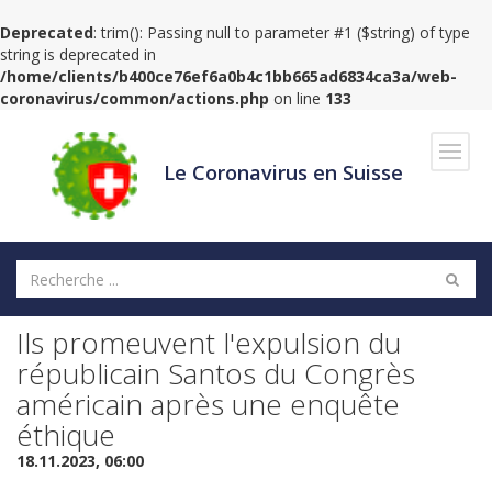
Deprecated
: trim(): Passing null to parameter #1 ($string) of type
string is deprecated in
/home/clients/b400ce76ef6a0b4c1bb665ad6834ca3a/web-
coronavirus/common/actions.php
on line
133
Navig
Le Coronavirus en Suisse
Ils promeuvent l'expulsion du
républicain Santos du Congrès
américain après une enquête
éthique
18.11.2023, 06:00