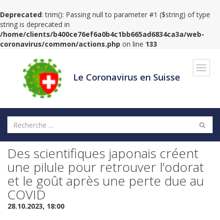
Deprecated
: trim(): Passing null to parameter #1 ($string) of type
string is deprecated in
/home/clients/b400ce76ef6a0b4c1bb665ad6834ca3a/web-
coronavirus/common/actions.php
on line
133
Navig
Le Coronavirus en Suisse
Des scientifiques japonais créent
une pilule pour retrouver l’odorat
et le goût après une perte due au
COVID
28.10.2023, 18:00