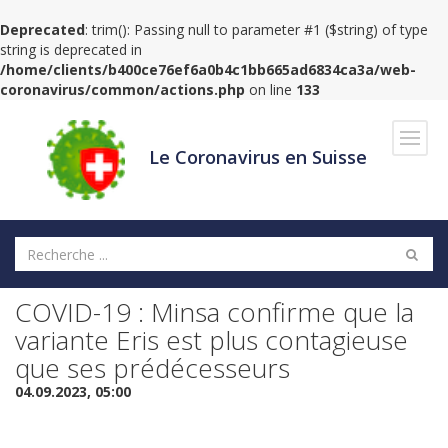
Deprecated
: trim(): Passing null to parameter #1 ($string) of type
string is deprecated in
/home/clients/b400ce76ef6a0b4c1bb665ad6834ca3a/web-
coronavirus/common/actions.php
on line
133
Navig
Le Coronavirus en Suisse
COVID-19 : Minsa confirme que la
variante Eris est plus contagieuse
que ses prédécesseurs
04.09.2023, 05:00