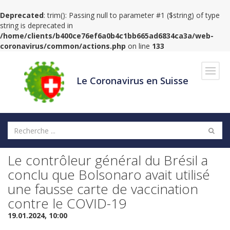
Deprecated
: trim(): Passing null to parameter #1 ($string) of type
string is deprecated in
/home/clients/b400ce76ef6a0b4c1bb665ad6834ca3a/web-
coronavirus/common/actions.php
on line
133
Navig
Le Coronavirus en Suisse
Le contrôleur général du Brésil a
conclu que Bolsonaro avait utilisé
une fausse carte de vaccination
contre le COVID-19
19.01.2024, 10:00