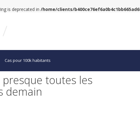
tring is deprecated in
/home/clients/b400ce76ef6a0b4c1bb665ad
/
Cas pour 100k habitants
e presque toutes les
ès demain