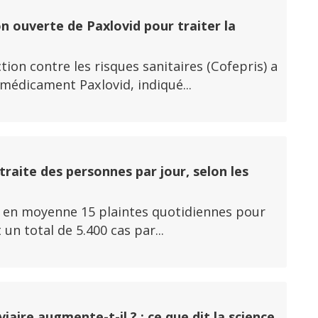
n ouverte de Paxlovid pour traiter la
ion contre les risques sanitaires (Cofepris) a
 médicament Paxlovid, indiqué...
traite des personnes par jour, selon les
y a en moyenne 15 plaintes quotidiennes pour
un total de 5.400 cas par...
aire augmente-t-il ? : ce que dit la science