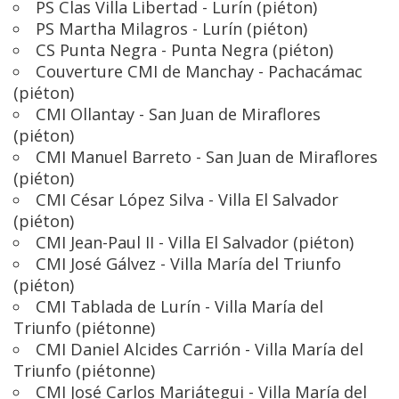
PS Clas Villa Libertad - Lurín (piéton)
PS Martha Milagros - Lurín (piéton)
CS Punta Negra - Punta Negra (piéton)
Couverture CMI de Manchay - Pachacámac
(piéton)
CMI Ollantay - San Juan de Miraflores
(piéton)
CMI Manuel Barreto - San Juan de Miraflores
(piéton)
CMI César López Silva - Villa El Salvador
(piéton)
CMI Jean-Paul II - Villa El Salvador (piéton)
CMI José Gálvez - Villa María del Triunfo
(piéton)
CMI Tablada de Lurín - Villa María del
Triunfo (piétonne)
CMI Daniel Alcides Carrión - Villa María del
Triunfo (piétonne)
CMI José Carlos Mariátegui - Villa María del