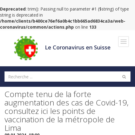
Deprecated
: trim(): Passing null to parameter #1 ($string) of type
string is deprecated in
/home/clients/b400ce76ef6a0b4c1bb665ad6834ca3a/web-
coronavirus/common/actions.php
on line
133
Navig
Le Coronavirus en Suisse
Compte tenu de la forte
augmentation des cas de Covid-19,
consultez ici les points de
vaccination de la métropole de
Lima
09.01.2024, 18:00