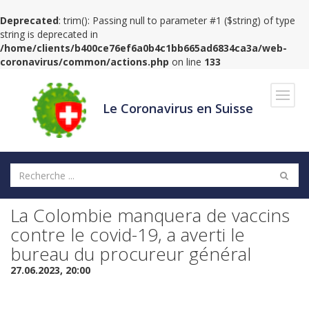
Deprecated
: trim(): Passing null to parameter #1 ($string) of type
string is deprecated in
/home/clients/b400ce76ef6a0b4c1bb665ad6834ca3a/web-
coronavirus/common/actions.php
on line
133
Navig
Le Coronavirus en Suisse
La Colombie manquera de vaccins
contre le covid-19, a averti le
bureau du procureur général
27.06.2023, 20:00