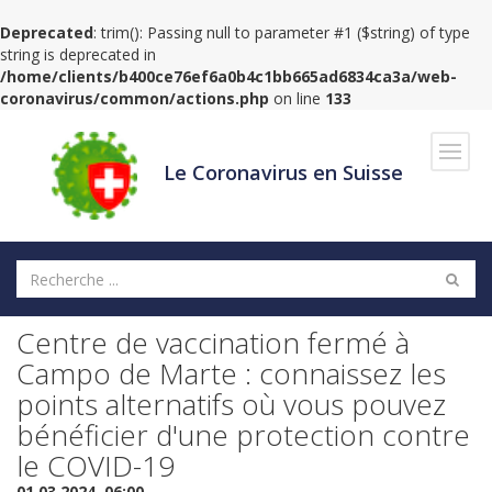
Deprecated
: trim(): Passing null to parameter #1 ($string) of type
string is deprecated in
/home/clients/b400ce76ef6a0b4c1bb665ad6834ca3a/web-
coronavirus/common/actions.php
on line
133
Navig
Le Coronavirus en Suisse
Centre de vaccination fermé à
Campo de Marte : connaissez les
points alternatifs où vous pouvez
bénéficier d'une protection contre
le COVID-19
01.03.2024, 06:00