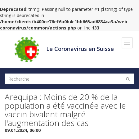
Deprecated
: trim(): Passing null to parameter #1 ($string) of type
string is deprecated in
/home/clients/b400ce76ef6a0b4c1bb665ad6834ca3a/web-
coronavirus/common/actions.php
on line
133
Navig
Le Coronavirus en Suisse
Arequipa : Moins de 20 % de la
population a été vaccinée avec le
vaccin bivalent malgré
l'augmentation des cas
09.01.2024, 06:00