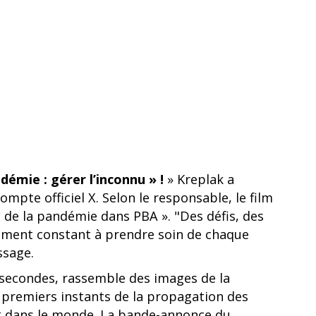
émie : gérer l’inconnu » !
» Kreplak a
te officiel X. Selon le responsable, le film
n de la pandémie dans PBA ». "Des défis, des
uement constant à prendre soin de chaque
ssage.
 secondes, rassemble des images de la
 premiers instants de la propagation des
et dans le monde. La bande-annonce du