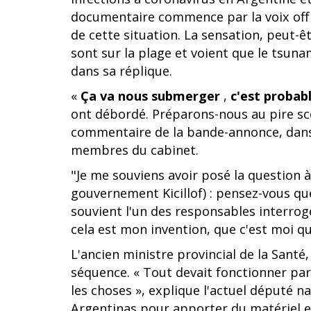
documentaire commence par la voix off d
de cette situation. La sensation, peut-ê
sont sur la plage et voient que le tsunam
dans sa réplique.
«
Ça va nous submerger
,
c'est proba
ont débordé. Préparons-nous au pire sc
commentaire de la bande-annonce, dans 
membres du cabinet.
"Je me souviens avoir posé la question 
gouvernement Kicillof) : pensez-vous que
souvient l'un des responsables interrog
cela est mon invention, que c'est moi q
L'ancien ministre provincial de la Santé
séquence. « Tout devait fonctionner parf
les choses », explique l'actuel député n
Argentinas pour apporter du matériel et