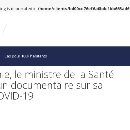
tring is deprecated in
/home/clients/b400ce76ef6a0b4c1bb665ad
/
Cas pour 100k habitants
e, le ministre de la Santé
 un documentaire sur sa
COVID-19