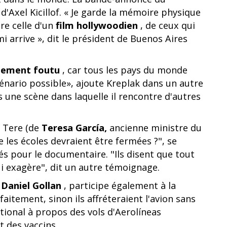
'Axel Kicillof. « Je garde la mémoire physique
tre celle d'un
film hollywoodien
, de ceux qui
i arrive », dit le président de Buenos Aires
blement foutu
, car tous les pays du monde
énario possible», ajoute Kreplak dans un autre
une scène dans laquelle il rencontre d'autres
à Tere (de
Teresa García,
ancienne ministre du
 les écoles devraient être fermées ?", se
és pour le documentaire. "Ils disent que tout
ui exagère", dit un autre témoignage.
,
Daniel Gollan
, participe également à la
aitement, sinon ils affréteraient l'avion sans
ational à propos des vols d'Aerolíneas
 des vaccins.