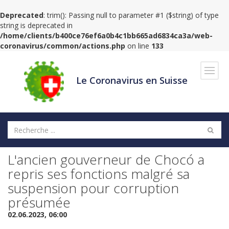
Deprecated
: trim(): Passing null to parameter #1 ($string) of type
string is deprecated in
/home/clients/b400ce76ef6a0b4c1bb665ad6834ca3a/web-
coronavirus/common/actions.php
on line
133
Navig
Le Coronavirus en Suisse
L'ancien gouverneur de Chocó a
repris ses fonctions malgré sa
suspension pour corruption
présumée
02.06.2023, 06:00